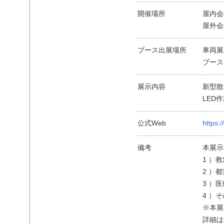
開催場所
屋内会
屋外会
ブース出展場所
車両展
ブース
展示内容
新型散
LED
公式Web
https:
備考
本展示
1 ）
2 ）
3 ）
4 ）
※本展
詳細は