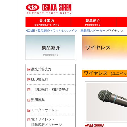
HOME
>製品紹介
>ワイヤレスマイク・車載用スピーカー
>ワイヤレス
ワイヤレス
散光式警光灯
ワイヤレス
（ユニペッ
LED警光灯
小型回転灯・補助警光灯
照明器具
モーターサイレン
電子サイレン・
消防広報メッセージ
■WM-3000A