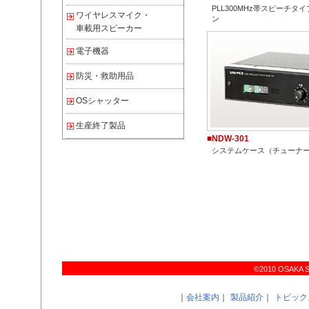
PLL300MHz帯スピーチ
ワイヤレスマイク・
ン
車載用スピーカー
電子機器
防災・救助用品
OSシャッター
生産終了製品
■NDW-301
システムケース（チューナ
©2010 OSAKA SIR
｜
会社案内
｜
製品紹介
｜
トピック